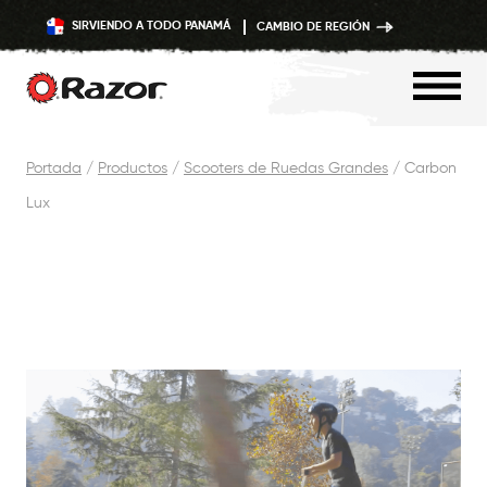
SIRVIENDO A TODO PANAMÁ
CAMBIO DE REGIÓN
Saltar
Portada
/
Productos
/
Scooters de Ruedas Grandes
/
Carbon
Contenido
Lux