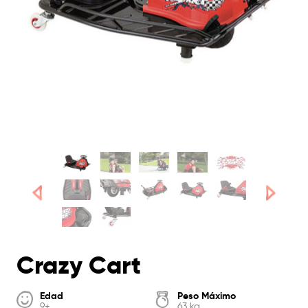
Crazy Cart
Edad
Peso Máximo
9+
63 kg