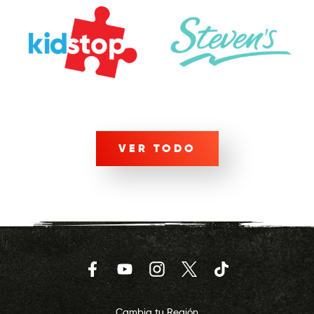
VER TODO
Facebook
YouTube
Instagram
Twitter
TikTok
Cambia tu Región