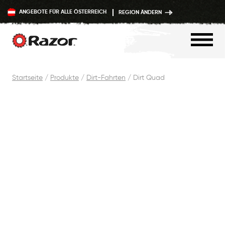
ANGEBOTE FÜR ALLE ÖSTERREICH
REGION ÄNDERN
Zum
Startseite
/
Produkte
/
Dirt-Fahrten
/
Dirt Quad
Inhalt
springen