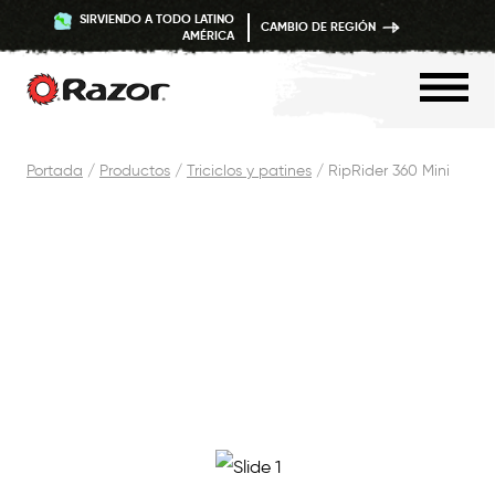
SIRVIENDO A TODO LATINO
CAMBIO DE REGIÓN
AMÉRICA
Saltar
Portada
/
Productos
/
Triciclos y patines
/
RipRider 360 Mini
Contenido