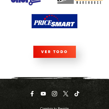
VER TODO
Facebook
YouTube
Instagram
Twitter
TikTok
Cambia tu Región