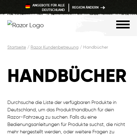
ANGEBOTE FÜR ALLE
REGION ÄNDERN
DEUTSCHLAND
Zum
Startseite
/
Razor Kundenbetreuung
/
Handbücher
Inhalt
springen
HANDBÜCHER
Durchsuche die Liste der verfügbaren Produkte in
Deutschland, um das Produkthandbuch für dein
Razor-Fahrzeug zu suchen. Falls du eine
Bedienungsanleitungen für Produkte suchst, die nicht
mehr hergestellt werden, oder weitere Fragen zu