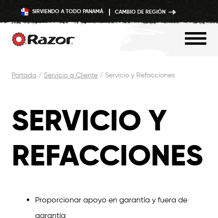
SIRVIENDO A TODO PANAMÁ
CAMBIO DE REGIÓN
Saltar
Portada
/
Servicio a Cliente
/
Servicio y Refacciones
Contenido
SERVICIO Y
REFACCIONES
Proporcionar apoyo en garantía y fuera de
garantía