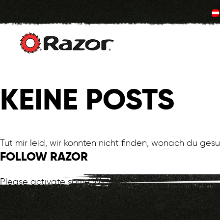
Zum
Inhalt
KEINE POSTS
springen
Tut mir leid, wir konnten nicht finden, wonach du gesu
FOLLOW RAZOR
Please activate some Widgets.