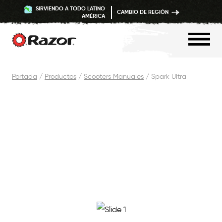
SIRVIENDO A TODO LATINO
CAMBIO DE REGIÓN
AMÉRICA
Saltar
Portada
/
Productos
/
Scooters Manuales
/
Spark Ultra
Contenido