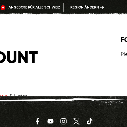
ANGEBOTE FÜR ALLE SCHWEIZ
REGION ÄNDERN
F
OUNT
Pl
vwp
&
Unter .
Facebook
YouTube
Instagram
Twitter
TikTok