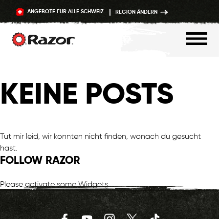
ANGEBOTE FÜR ALLE SCHWEIZ
REGION ÄNDERN
Zum
Inhalt
KEINE POSTS
springen
Tut mir leid, wir konnten nicht finden, wonach du gesucht
hast.
FOLLOW RAZOR
Please activate some Widgets.