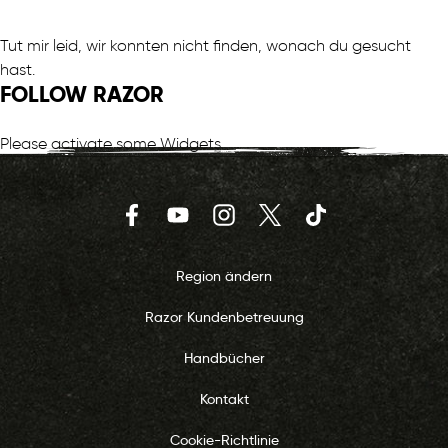
Tut mir leid, wir konnten nicht finden, wonach du gesucht
hast.
FOLLOW RAZOR
Please activate some Widgets.
Facebook
YouTube
Instagram
Twitter
TikTok
Region ändern
Razor Kundenbetreuung
Handbücher
Kontakt
Cookie-Richtlinie