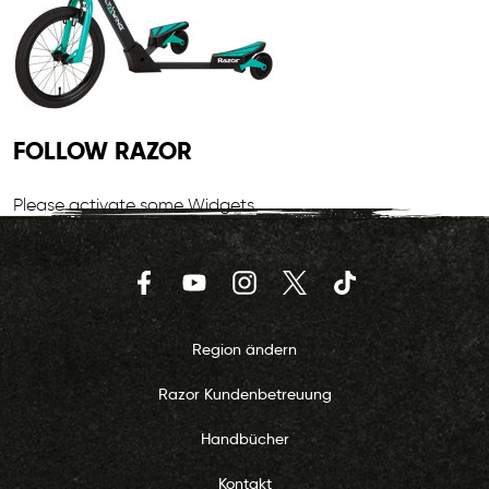
FOLLOW RAZOR
Please activate some Widgets.
Facebook
YouTube
Instagram
Twitter
TikTok
Region ändern
Razor Kundenbetreuung
Handbücher
Kontakt