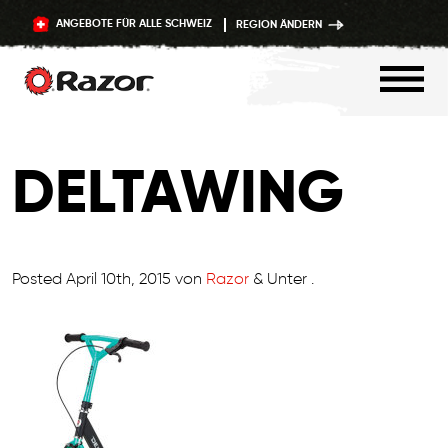
ANGEBOTE FÜR ALLE SCHWEIZ
REGION ÄNDERN
Zum
Inhalt
DELTAWING
springen
Posted
April 10th, 2015
von
Razor
&
Unter .